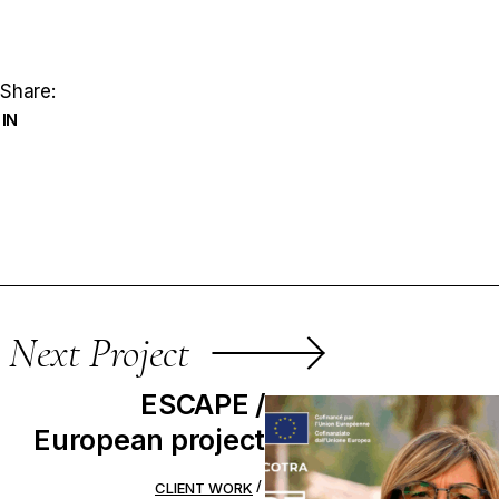
Share:
IN
Next Project
ESCAPE /
European project
CLIENT WORK