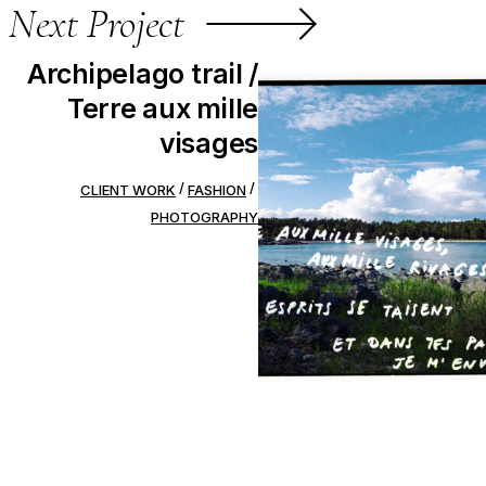
Next Project
Archipelago trail /
Terre aux mille
visages
CLIENT WORK
FASHION
PHOTOGRAPHY