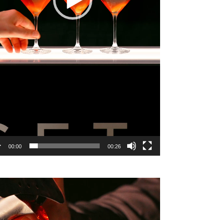
00:00
00:26
teur
éo