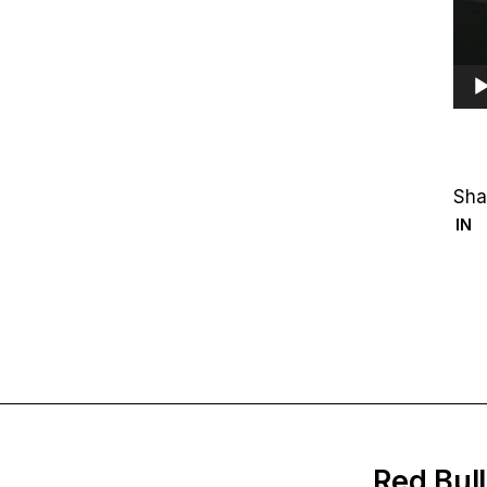
Sha
IN
Red Bul