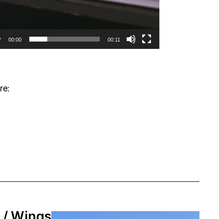
00:00
00:11
re:
l / Wings