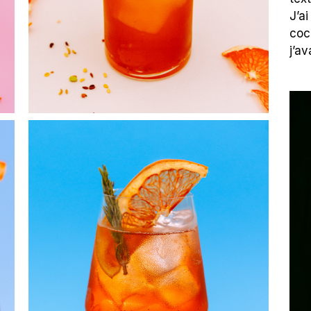
J’a
coc
j’a
Lec
vid