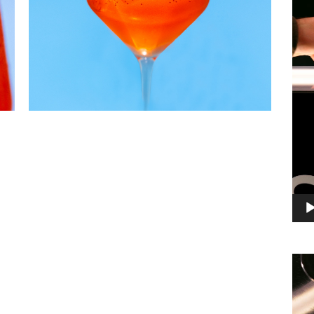
Lec
vid