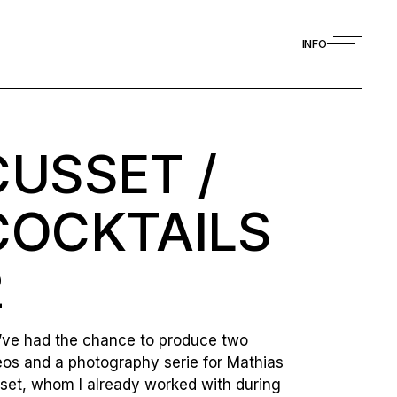
INFO
CUSSET /
COCKTAILS
2
’ve had the chance to produce two
eos and a photography serie for Mathias
set, whom I already worked with during