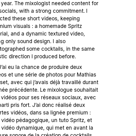
t year. The mixologist needed content for
 socials, with a strong commitment. I
ected these short videos, keeping
mium visuals : a homemade Spritz
orial, and a dynamic textured video,
ng only sound design. I also
tographed some cocktails, in the same
stic direction I produced before.
’ai eu la chance de produire deux
éos et une série de photos pour Mathias
set, avec qui j’avais déjà travaillé durant
nnée précédente. Le mixologue souhaitait
 vidéos pour ses réseaux sociaux, avec
arti pris fort. J’ai donc réalisé deux
rtes vidéos, dans sa lignée premium :
 vidéo pédagogique, un tuto Spritz, et
 vidéo dynamique, qui met en avant la
ture sonore de la création de cocktails.