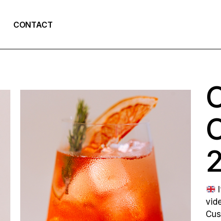
CONTACT
I
vid
Cus