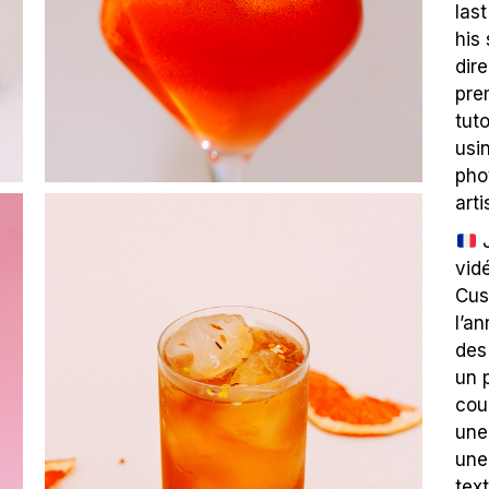
las
his
dir
pre
tut
usi
pho
arti
J
vid
Cus
l’a
des
un p
cou
une
une
tex